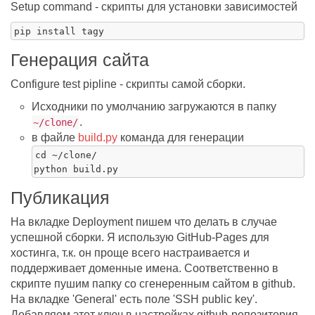
Setup command - скрипты для установки зависимостей
Генерация сайта
Configure test pipline - скрипты самой сборки.
Исходники по умолчанию загружаются в папку
.
~/clone/
в файле
build.py
команда для генерации
cd ~/clone/

Публикация
На вкладке Deployment пишем что делать в случае
успешной сборки. Я использую GitHub-Pages для
хостинга, т.к. он проще всего настраивается и
поддерживает доменные имена. Соответственно в
скрипте пушим папку со сгенеренным сайтом в github.
На вкладке 'General' есть поле 'SSH public key'.
Добавляем этот ключ в настройках github-репозитория