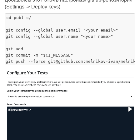
(Settings -> Deploy keys)
cd public/

git config --global user.email "<your email>"

git config --global user.name "<your name>"

git add .

git commit -m "$CI_MESSAGE"
