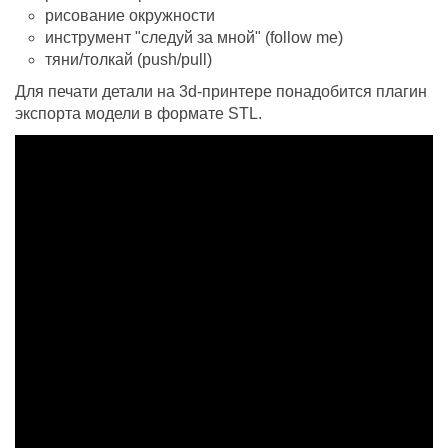
рисование окружности
инструмент "следуй за мной" (follow me)
тяни/толкай (push/pull)
Для печати детали на 3d-принтере понадобится плагин
экспорта модели в формате STL.