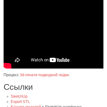
Процесс
3d-печати подводной лодки
.
Ссылки
SketchUp
Export STL
Каталог моделей
в SketchUp-warehouse