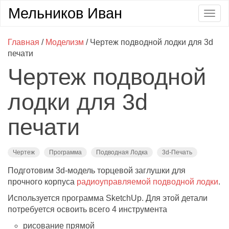
Мельников Иван
Togg
navig
Главная
/
Моделизм
/ Чертеж подводной лодки для 3d
печати
Чертеж подводной
лодки для 3d
печати
Чертеж
Программа
Подводная Лодка
3d-Печать
Подготовим 3d-модель торцевой заглушки для
прочного корпуса
радиоуправляемой подводной лодки
.
Используется программа SketchUp. Для этой детали
потребуется освоить всего 4 инструмента
рисование прямой