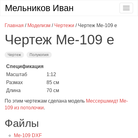
Мельников Иван
Togg
navig
Главная
/
Моделизм
/
Чертежи
/ Чертеж Me-109 e
Чертеж Me-109 e
Чертеж
Полукопия
Спецификация
Масштаб
1:12
Размах
85 см
Длина
70 см
По этим чертежам сделана модель
Мессершмидт Me-
109 из потолочки
.
Файлы
Me-109 DXF