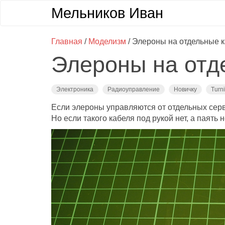
Мельников Иван
Главная
/
Моделизм
/ Элероны на отдельные 
Элероны на отд
Электроника
Радиоуправление
Новичку
Turn
Если элероны управляются от отдельных серво
Но если такого кабеля под рукой нет, а паять