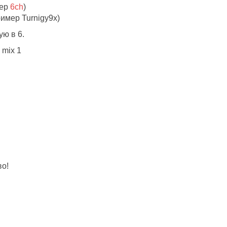
мер
6ch
)
имер Turnigy9x)
ю в 6.
 mix 1
во!