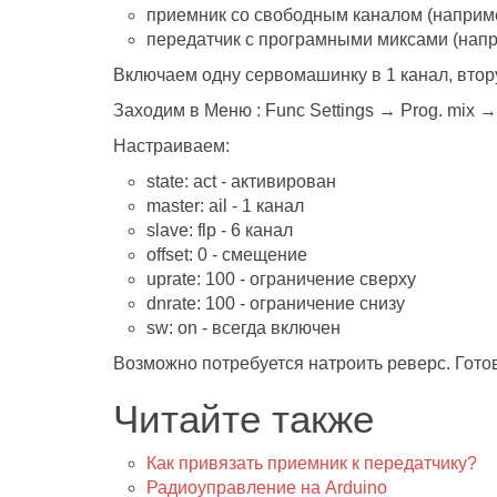
приемник со свободным каналом (напри
передатчик с програмными миксами (напр
Включаем одну сервомашинку в 1 канал, втору
Заходим в Меню : Func Settings → Prog. mix →
Настраиваем:
state: act - активирован
master: ail - 1 канал
slave: flp - 6 канал
offset: 0 - смещение
uprate: 100 - ограничение сверху
dnrate: 100 - ограничение снизу
sw: on - всегда включен
Возможно потребуется натроить реверс. Гото
Читайте также
Как привязать приемник к передатчику?
Радиоуправление на Arduino