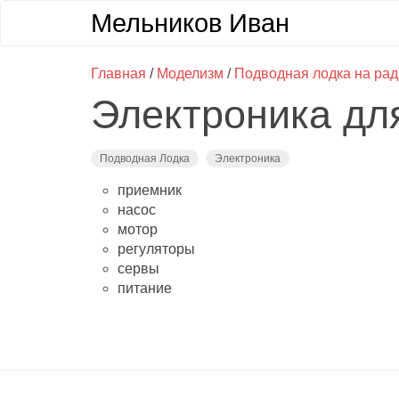
Мельников Иван
Главная
/
Моделизм
/
Подводная лодка на ра
Электроника дл
Подводная Лодка
Электроника
приемник
насос
мотор
регуляторы
сервы
питание