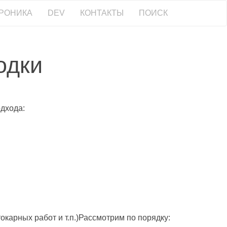
РОНИКА
DEV
КОНТАКТЫ
ПОИСК
одки
одхода:
окарных работ и т.п.)Рассмотрим по порядку: