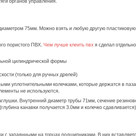
тяги органов управления.
иаметром 75мм. Можно взять и любую другую пластиковую 
ого пористого ПВХ.
Чем лучше клеить пвх
я сделал отдельно
альной цилиндрической формы
кости (только для ручных дрелей)
ыми уплотнительными колечками, которые держатся в пазах
лементы не используются.
аглушки. Внутренний диаметр трубы 71мм, сечение резинов
(глубина канавки получается 3.0мм и колечко сдавливается)
ки с запаянными на торцах подшипниками. В них вставляет