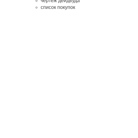
чертеж дейдвуда
список покупок