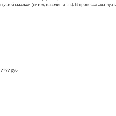
густой смазкой (литол, вазелин и т.п.). В процессе эксплу
 ???? руб