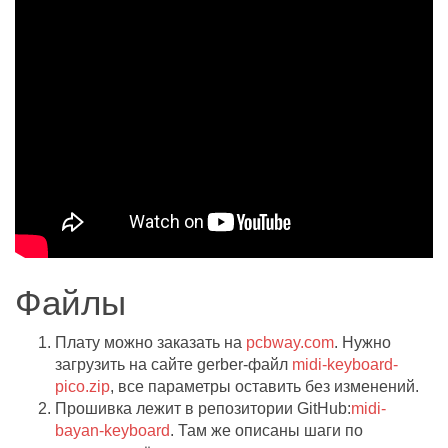
Файлы
Плату можно заказать на
pcbway.com
. Нужно
загрузить на сайте gerber-файл
midi-keyboard-
pico.zip
, все параметры оставить без изменений.
Прошивка лежит в репозитории GitHub:
midi-
bayan-keyboard
. Там же описаны шаги по