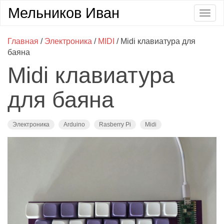
Мельников Иван
Togg
navig
Главная
/
Электроника
/
MIDI
/ Midi клавиатура для
баяна
Midi клавиатура
для баяна
Электроника
Arduino
Rasberry Pi
Midi