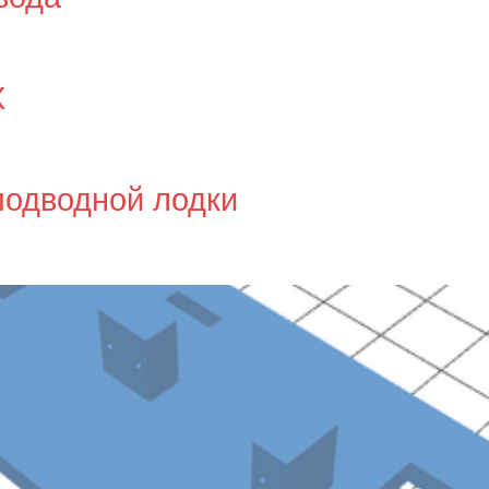
Х
подводной лодки