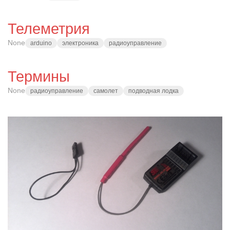
Телеметрия
None
arduino
электроника
радиоуправление
Термины
None
радиоуправление
самолет
подводная лодка