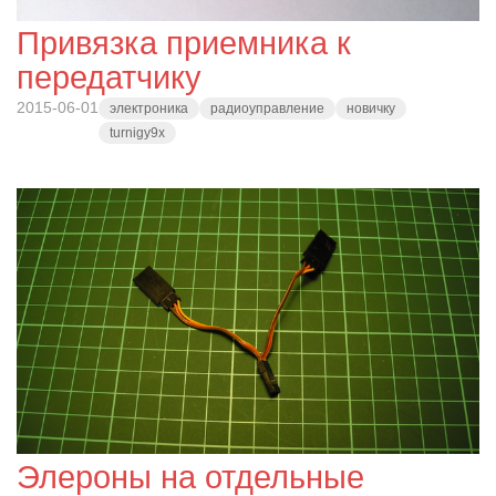
Привязка приемника к
передатчику
2015-06-01
электроника
радиоуправление
новичку
turnigy9x
Элероны на отдельные