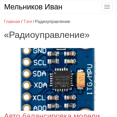
Мельников Иван
Togg
navig
Главная
/
Тэги
/ Радиоуправление
«Радиоуправление»
Авто балансировка модели