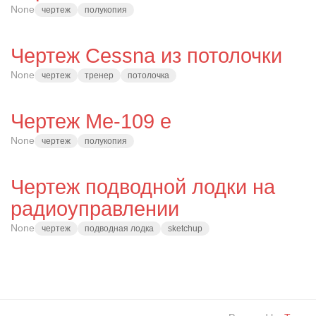
None
чертеж
полукопия
Чертеж Cessna из потолочки
None
чертеж
тренер
потолочка
Чертеж Me-109 e
None
чертеж
полукопия
Чертеж подводной лодки на
радиоуправлении
None
чертеж
подводная лодка
sketchup