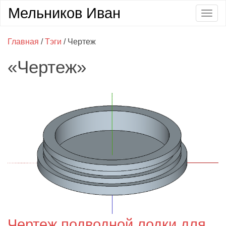
Мельников Иван
Togg
navig
Главная
/
Тэги
/ Чертеж
«Чертеж»
Чертеж подводной лодки для