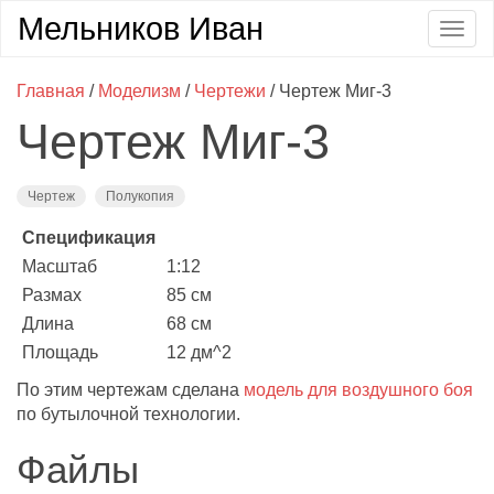
Мельников Иван
Togg
navig
Главная
/
Моделизм
/
Чертежи
/ Чертеж Миг-3
Чертеж Миг-3
Чертеж
Полукопия
Спецификация
Масштаб
1:12
Размах
85 см
Длина
68 см
Площадь
12 дм^2
По этим чертежам сделана
модель для воздушного боя
по бутылочной технологии.
Файлы