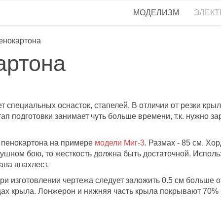
МОДЕЛИЗМ
ЭЛЕКТ
Пенокартона
артона
т специальных оснасток, стапелей. В отличии от резки кр
Этап подготовки занимает чуть больше времени, т.к. нужно з
з пенокартона на примере
модели Миг-3
. Размах - 85 см. Хор
ушном бою, то жесткость должна быть достаточной. Исполь
ана внахлест.
 изготовлении чертежа следует заложить 0.5 см больше от 
х крыла. Лонжерон и нижняя часть крыла покрывают 70% р