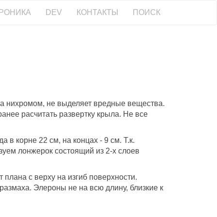
РОНИКА
DEV
КОНТАКТЫ
ПОИСК
ыла нихромом, не выделяет вредные вещества.
аранее расчитать развертку крыла. Не все
да в корне 22 см, на концах - 9 см. Т.к.
зуем лонжерок состоящий из 2-х слоев
плана с верху на изгиб поверхности.
азмаха. Элероны не на всю длину, близкие к