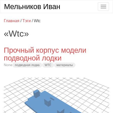
Мельников Иван
Togg
navig
Главная
/
Тэги
/ Wtc
«Wtc»
Прочный корпус модели
подводной лодки
None
подводная лодка
WTC
материалы